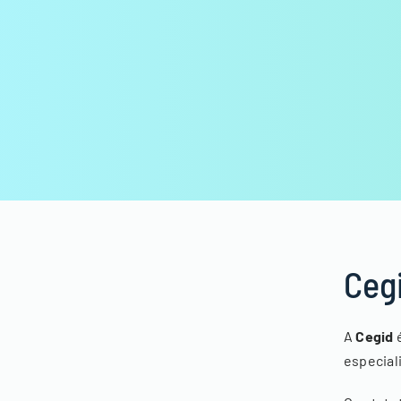
Ceg
A
Cegid
é
especial