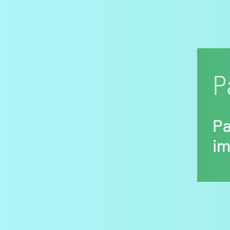
P
Pa
i