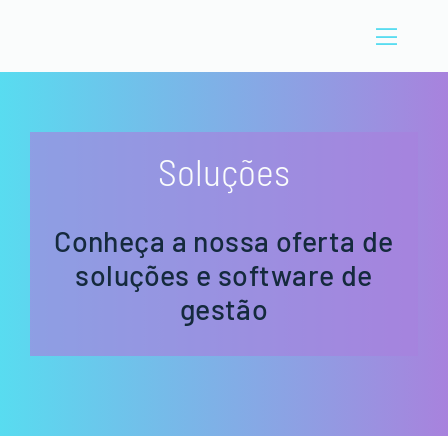
Skip
to
Toggle
content
Naviga
A CIBEN
Setores
Soluções
Soluções
Conheça a nossa oferta de
soluções e software de
Notícias
gestão
Blog
Contactos