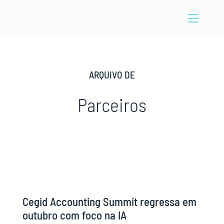
Skip
to
Toggle
content
Naviga
A CIBEN
ARQUIVO DE
Setores
Parceiros
Soluções
Notícias
Blog
Contactos
Cegid Accounting Summit regressa em
outubro com foco na IA