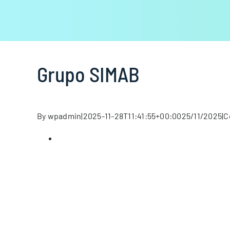
Grupo SIMAB
By
wpadmin
|
2025-11-28T11:41:55+00:00
25/11/2025
|
C
View
Larger
Image