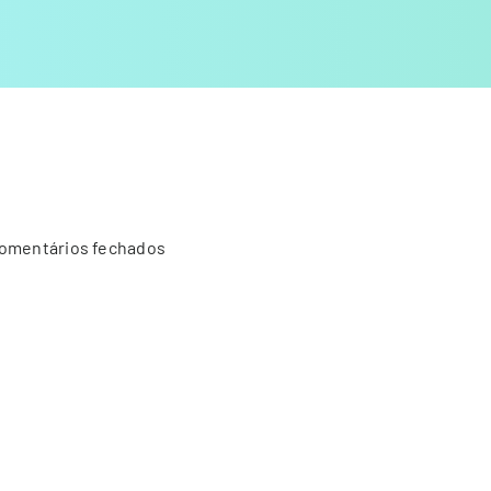
em
omentários fechados
Grupo
SIMAB