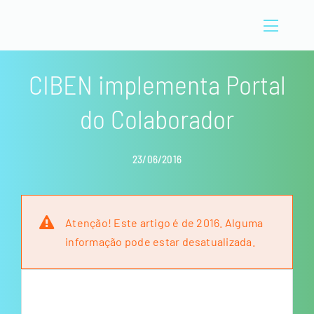
Skip
to
Toggle
content
Naviga
A CIBEN
CIBEN implementa Portal
Setores
do Colaborador
Soluções
23/06/2016
Notícias
Atenção! Este artigo é de 2016. Alguma
Blog
informação pode estar desatualizada.
Contactos